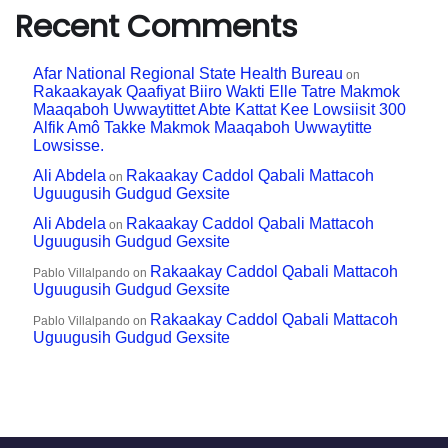
Recent Comments
Afar National Regional State Health Bureau
on
Rakaakayak Qaafiyat Biiro Wakti Elle Tatre Makmok
Maaqaboh Uwwaytittet Abte Kattat Kee Lowsiisit 300
Alfik Amô Takke Makmok Maaqaboh Uwwaytitte
Lowsisse.
Ali Abdela
Rakaakay Caddol Qabali Mattacoh
on
Uguugusih Gudgud Gexsite
Ali Abdela
Rakaakay Caddol Qabali Mattacoh
on
Uguugusih Gudgud Gexsite
Rakaakay Caddol Qabali Mattacoh
Pablo Villalpando
on
Uguugusih Gudgud Gexsite
Rakaakay Caddol Qabali Mattacoh
Pablo Villalpando
on
Uguugusih Gudgud Gexsite