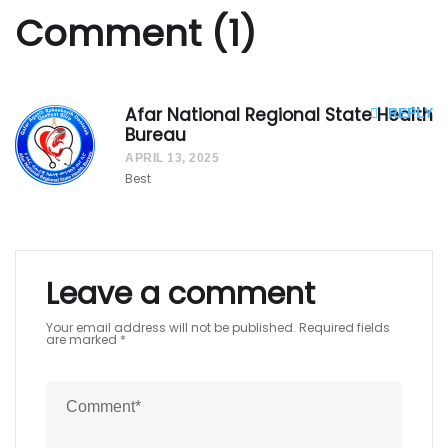
Comment (1)
Afar National Regional State Health
REPLY
Bureau
APRIL 13, 2025
Best
Leave a comment
Your email address will not be published.
Required fields
are marked
*