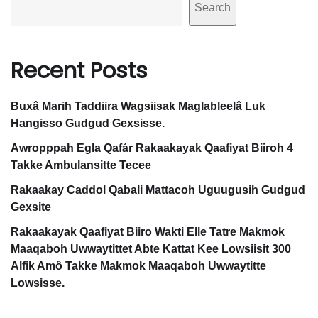
Search
Recent Posts
Buxâ Marih Taddiira Wagsiisak Maglableelâ Luk
Hangisso Gudgud Gexsisse.
Awropppah Egla Qafár Rakaakayak Qaafiyat Biiroh 4
Takke Ambulansitte Tecee
Rakaakay Caddol Qabali Mattacoh Uguugusih Gudgud
Gexsite
Rakaakayak Qaafiyat Biiro Wakti Elle Tatre Makmok
Maaqaboh Uwwaytittet Abte Kattat Kee Lowsiisit 300
Alfik Amô Takke Makmok Maaqaboh Uwwaytitte
Lowsisse.