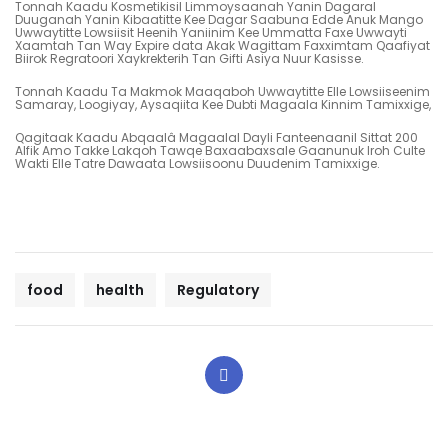
Tonnah Kaadu Kosmetikisil Limmoysaanah Yanin Dagaral
Duuganah Yanin Kibaatitte Kee Dagar Saabuna Edde Anuk Mango
Uwwaytitte Lowsiisit Heenih Yaniinim Kee Ummatta Faxe Uwwayti
Xaamtah Tan Way Expire data Akak Wagittam Faxximtam Qaafiyat
Biirok Regratoori Xaykrekterih Tan Gifti Asiya Nuur Kasisse.
Tonnah Kaadu Ta Makmok Maaqaboh Uwwaytitte Elle Lowsiiseenim
Samaray, Loogiyay, Aysaqiita Kee Dubti Magaala Kinnim Tamixxige,
Qagitaak Kaadu Abqaalâ Magaalal Dayli Fanteenaanil Sittat 200
Alfik Amo Takke Lakqoh Tawqe Baxaabaxsale Gaanunuk Iroh Culte
Wakti Elle Tatre Dawaata Lowsiisoonu Duudenim Tamixxige.
food
health
Regulatory